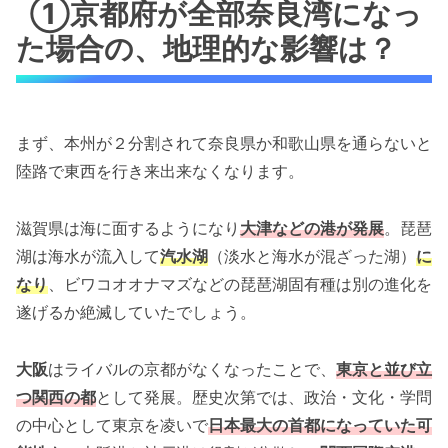
①京都府が全部奈良湾になっ
た場合の、地理的な影響は？
まず、本州が２分割されて奈良県か和歌山県を通らないと
陸路で東西を行き来出来なくなります。
滋賀県は海に面するようになり
大津などの港が発展
。琵琶
湖は海水が流入して
汽水湖
（淡水と海水が混ざった湖）
に
なり
、ビワコオオナマズなどの琵琶湖固有種は別の進化を
遂げるか絶滅していたでしょう。
大阪
はライバルの京都がなくなったことで、
東京と並び立
つ関西の都
として発展。歴史次第では、政治・文化・学問
の中心として東京を凌いで
日本最大の首都になっていた可