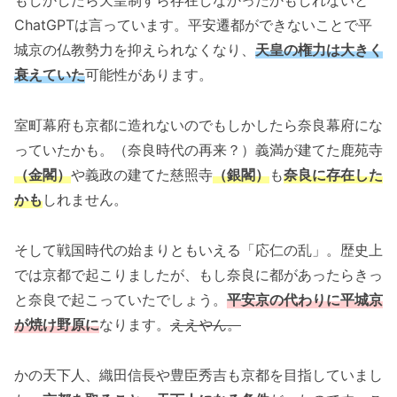
もしかしたら天皇制すら存在しなかったかもしれないと
ChatGPTは言っています。平安遷都ができないことで平
城京の仏教勢力を抑えられなくなり、
天皇の権力は大きく
衰えていた
可能性があります。
室町幕府も京都に造れないのでもしかしたら奈良幕府にな
っていたかも。（奈良時代の再来？）義満が建てた鹿苑寺
（金閣）
や義政の建てた慈照寺
（銀閣）
も
奈良に存在した
かも
しれません。
そして戦国時代の始まりともいえる「応仁の乱」。歴史上
では京都で起こりましたが、もし奈良に都があったらきっ
と奈良で起こっていたでしょう。
平安京の代わりに平城京
が焼け野原に
なります。
ええやん。
かの天下人、織田信長や豊臣秀吉も京都を目指していまし