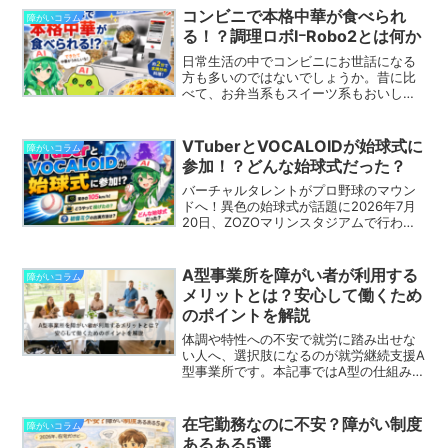
新のたびに負担が大きい」といった声が
コンビニで本格中華が食べられ
障がいコラム
多く、議論が広がって...
る！？調理ロボIｰRobo2とは何か
日常生活の中でコンビニにお世話になる
方も多いのではないでしょうか。昔に比
べて、お弁当系もスイーツ系もおいしく
なりましたよね。コンビニで売られてい
る商品がおいしく、そして本格化してい
く中で、ローソンが今までよりも本格的
VTuberとVOCALOIDが始球式に
障がいコラム
な商品を販売しています。...
参加！？どんな始球式だった？
バーチャルタレントがプロ野球のマウン
ドへ！異色の始球式が話題に2026年7月
20日、ZOZOマリンスタジアムで行われ
た千葉ロッテマリーンズ対福岡ソフトバ
ンクホークス戦で、ちょっと珍しい始球
式が行われました。Livedoor News「星
A型事業所を障がい者が利用する
障がいコラム
街す...
メリットとは？安心して働くため
のポイントを解説
体調や特性への不安で就労に踏み出せな
い人へ、選択肢になるのが就労継続支援A
型事業所です。本記事ではA型の仕組みや
メリット、受けられるサポート内容を分
かりやすく解説し、自分に合う働き方探
しと安心して一歩を踏み出すヒントを紹
在宅勤務なのに不安？障がい制度
障がいコラム
介します。
あるある5選