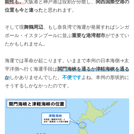
能性も。
大阪港と神戸港は役割が分散し、
関西国際空港の
位置も今と違った
と思われます。
そして現
舞鶴周辺
。もし奈良湾で海運が発展すればシンガ
ポール・イスタンブールに並ぶ
重要な港湾都市
ができてい
たかもしれません。
海運では革命が起こります。いままで本州の日本海側→太
平洋側へ行く海運手段は
関門海峡を通るか津軽海峡を通る
か
しかありませんでした。
不便です
よね。本州の形状的に
そうするしかなかったのです。