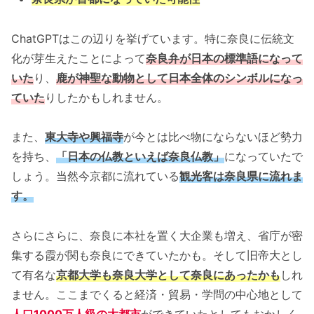
ChatGPTはこの辺りを挙げています。特に奈良に伝統文
化が芽生えたことによって
奈良弁が日本の標準語になって
いた
り、
鹿が神聖な動物として日本全体のシンボルになっ
ていた
りしたかもしれません。
また、
東大寺や興福寺
が今とは比べ物にならないほど勢力
を持ち、
「日本の仏教といえば奈良仏教」
になっていたで
しょう。当然今京都に流れている
観光客は奈良県に流れま
す。
さらにさらに、奈良に本社を置く大企業も増え、省庁が密
集する霞が関も奈良にできていたかも。そして旧帝大とし
て有名な
京都大学も奈良大学として奈良にあったかも
しれ
ません。ここまでくると経済・貿易・学問の中心地として