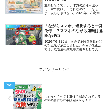
通勤しなくていい。体力の消耗も減っ
た。家で働ける。それなのに――なぜ
か、安心しきれない。2026年、在宅勤務
は当たり前になりました。多様性やウェ
ルビーイングも広がっています。でも、
障がい当事者として働いていると、制度
「ながらスマホ」違反すると一発
障がいコラム
のことがふと頭をよぎる瞬...
免停！？スマホのながら運転は危
険な理由
2026年6月25日、国会で危険運転致死罪
の改正法が成立しました。今回の改正法
では、危険運転致死罪の要件として具体
的な数値基準が導入されました。この改
正法で何が変わったのか、「スマホのな
がら運転」も危険運転致死罪に含めるべ
きと言われていたが...
スポンサーリンク
ちょっと待って！SNSで紹介されている
浴室の黒ずみ対策は危険かも！？