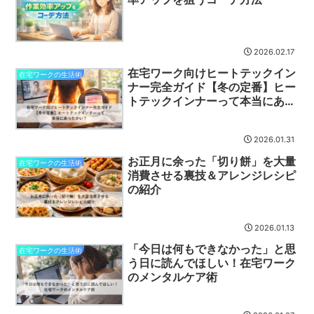
2026.02.17
在宅ワーク向けヒートテックイン
在宅ワークの生活術
ナー完全ガイド【冬の定番】ヒー
トテックインナーって本当にあっ
たかい？
2026.01.31
お正月に余った「切り餅」を大量
在宅ワークの生活術
消費させる裏技＆アレンジレシピ
の紹介
2026.01.13
「今日は何もできなかった」と思
在宅ワークの生活術
う日に読んでほしい！在宅ワーク
のメンタルケア術