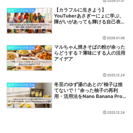
2026.01.07
【カラフルに生きよう】
在宅ワークの生活術
YouTuberあさぎーにょに学ぶ、
障がいがあっても輝ける自己表現
✨
2026.01.06
マルちゃん焼きそばの粉が余った
在宅ワークの生活術
らどうする？薄味にする人の活用
アイデア
2025.12.24
冬至のゆず湯のあとの”柚子は捨
在宅ワークの生活術
てないで！”余った柚子の再利
用・活用法をNano Banana Pro
が図解 🍊
2025.12.24