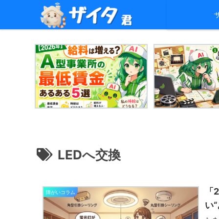
LEDへ交換
「
障がいコラム
い