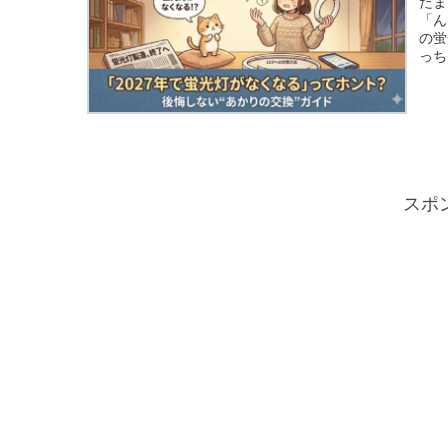
たま
「ん
の蛍
っち
スポ