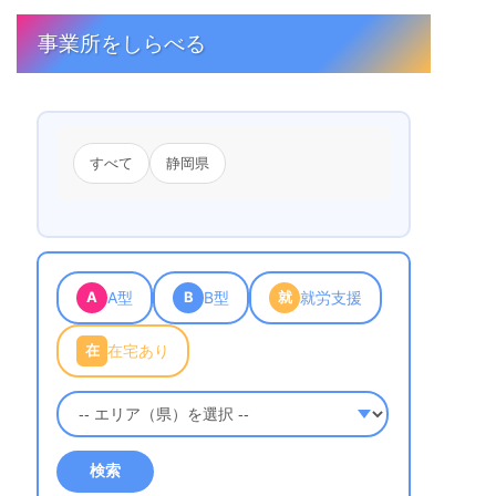
事業所をしらべる
すべて
静岡県
A
A型
B
B型
就
就労支援
在
在宅あり
検索