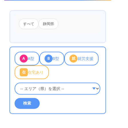
すべて
静岡県
A
A型
B
B型
就
就労支援
在
在宅あり
検索