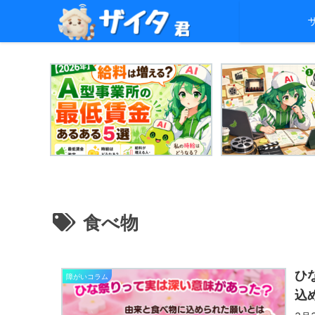
食べ物
ひ
障がいコラム
込