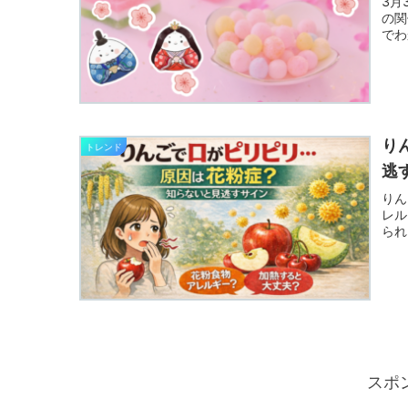
3月
の関
でわ
り
トレンド
逃
りん
レル
られ
スポ