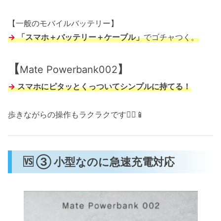
【一般のモバイルバッテリー】
→
「スマホ＋バッテリー＋ケーブル」
でゴチャつく。
【
】
Mate Powerbank002
→
スマホにピタッとくっついてシンプルに持てる！
歩きながらの操作もラクラクです🚶‍♀️📱
🆚 ③ 小型なのに急速充電対応